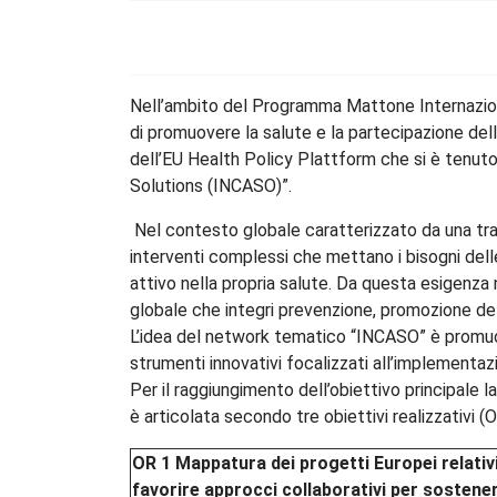
Nell’ambito del Programma Mattone Internazionale
di promuovere la salute e la partecipazione del
dell’EU Health Policy Plattform che si è tenut
Solutions (INCASO)”.
Nel contesto globale caratterizzato da una tr
interventi complessi che mettano i bisogni dell
attivo nella propria salute. Da questa esigenz
globale che integri prevenzione, promozione della s
L’idea del network tematico “INCASO” è promuov
strumenti innovativi focalizzati all’implementaz
Per il raggiungimento dell’obiettivo principal
è articolata secondo tre obiettivi realizzativi 
OR 1 Mappatura dei progetti Europei relativi
favorire approcci collaborativi per sostene