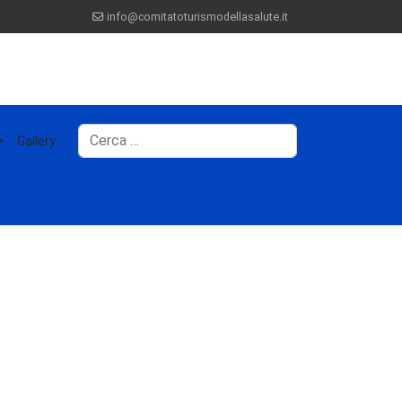
info@comitatoturismodellasalute.it
Cerca
>
Gallery