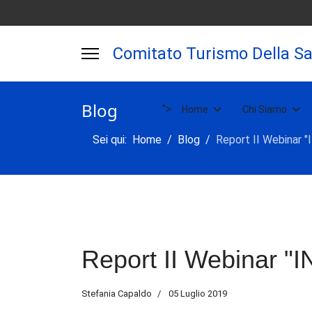
Comitato Turismo Della Sa
Blog
">
Home
Chi Siamo
Sei qui:
Home
Blog
Report II Webinar 
Report II Webinar 
Stefania Capaldo
05 Luglio 2019