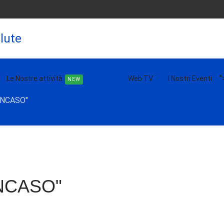
lute
"
Le Nostre attività
Blog
Web TV
I Nostri Eventi
NEW
"INCASO"
"INCASO"