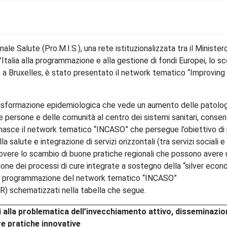
 Salute (Pro.M.I.S.), una rete istituzionalizzata tra il Ministero
l’Italia alla programmazione e alla gestione di fondi Europei, lo
o a Bruxelles, è stato presentato il network tematico “Improvin
asformazione epidemiologica che vede un aumento delle patologi
e persone e delle comunità al centro dei sistemi sanitari, consen
a nasce il network tematico “INCASO” che persegue l’obiettivo d
alute e integrazione di servizi orizzontali (tra servizi sociali e san
ere lo scambio di buone pratiche regionali che possono avere un
ione dei processi di cure integrate a sostegno della “silver econ
e la programmazione del network tematico “INCASO”
(OR) schematizzati nella tabella che segue.
 alla problematica dell’invecchiamento attivo, disseminazione
re pratiche innovative