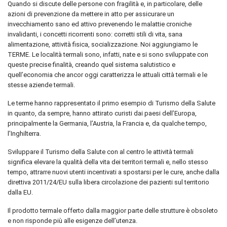
Quando si discute delle persone con fragilità e, in particolare, delle
azioni di prevenzione da mettere in atto per assicurare un
invecchiamento sano ed attivo prevenendo le malattie croniche
invalidanti, i concetti ricorrenti sono: corretti stili di vita, sana
alimentazione, attività fisica, socializzazione. Noi aggiungiamo le
TERME. Le località termali sono, infatti, nate e si sono sviluppate con
queste precise finalità, creando quel sistema salutistico e
quell’economia che ancor oggi caratterizza le attuali città termali e le
stesse aziende termali.
Le terme hanno rappresentato il primo esempio di Turismo della Salute
in quanto, da sempre, hanno attirato curisti dai paesi dell’Europa,
principalmente la Germania, l’Austria, la Francia e, da qualche tempo,
l’Inghilterra.
Sviluppare il Turismo della Salute con al centro le attività termali
significa elevare la qualità della vita dei territori termali e, nello stesso
tempo, attrarre nuovi utenti incentivati a spostarsi per le cure, anche dalla
direttiva 2011/24/EU sulla libera circolazione dei pazienti sul territorio
dalla EU.
Il prodotto termale offerto dalla maggior parte delle strutture è obsoleto
e non risponde più alle esigenze dell’utenza.