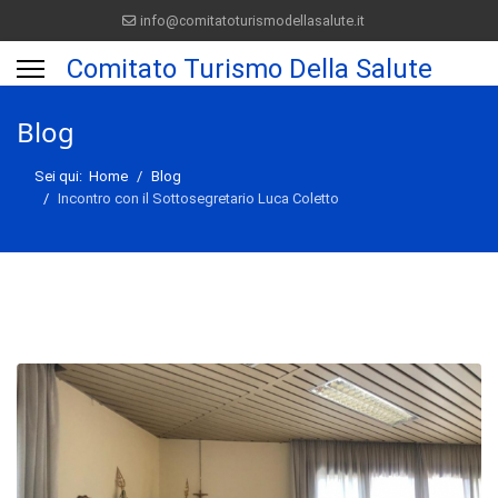
info@comitatoturismodellasalute.it
Comitato Turismo Della Salute
Blog
Sei qui:
Home
Blog
Incontro con il Sottosegretario Luca Coletto